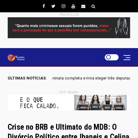
- PEDOFILILA -
nata completa e mira eleger três deputados distritais em 2026
ÚLTIMAS NOTÍCIAS:
Brasi
- GDF - Mulher -
Crise no BRB e Ultimato do MDB: O
Divórcio Político entre Ibaneis e Celina