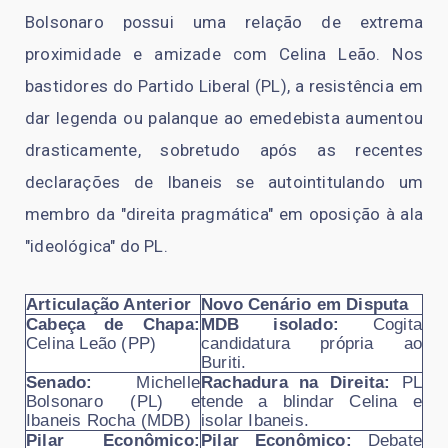
Bolsonaro possui uma relação de extrema
proximidade e amizade com Celina Leão. Nos
bastidores do Partido Liberal (PL), a resistência em
dar legenda ou palanque ao emedebista aumentou
drasticamente, sobretudo após as recentes
declarações de Ibaneis se autointitulando um
membro da "direita pragmática" em oposição à ala
"ideológica" do PL.
Articulação Anterior
Novo Cenário em Disputa
Cabeça de Chapa:
MDB isolado:
Cogita
Celina Leão (PP)
candidatura própria ao
Buriti.
Senado:
Michelle
Rachadura na Direita:
PL
Bolsonaro (PL) e
tende a blindar Celina e
Ibaneis Rocha (MDB)
isolar Ibaneis.
Pilar Econômico:
Pilar Econômico:
Debate