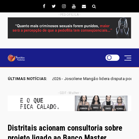
- PEDOFILILA -
 2026 - Joscilene Mangão lidera disputa por vaga na Alego em Novo Gam
ÚLTIMAS NOTÍCIAS:
- GDF - Mulher -
Distritais acionam consultoria sobre
projeto ligado ao Banco Master