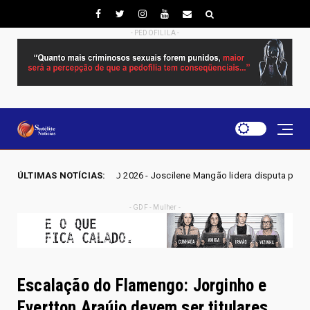
- PEDOFILILA -
ES GO 2026 - Joscilene Mangão lidera disputa por vaga na Alego em Nov
ÚLTIMAS NOTÍCIAS:
- GDF - Mulher -
Escalação do Flamengo: Jorginho e
Evertton Araújo devem ser titulares