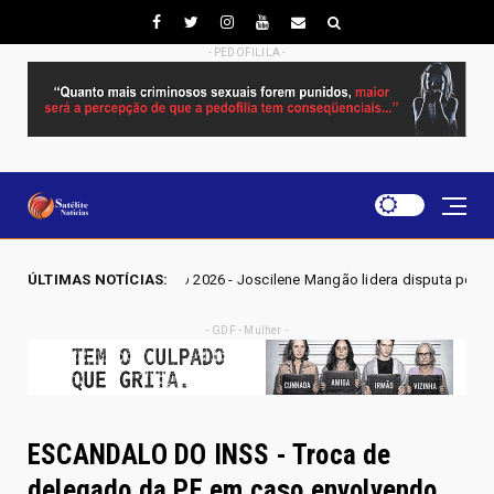
- PEDOFILILA -
S GO 2026 - Joscilene Mangão lidera disputa por vaga na Alego em Novo 
ÚLTIMAS NOTÍCIAS:
- GDF - Mulher -
ESCANDALO DO INSS - Troca de
delegado da PF em caso envolvendo