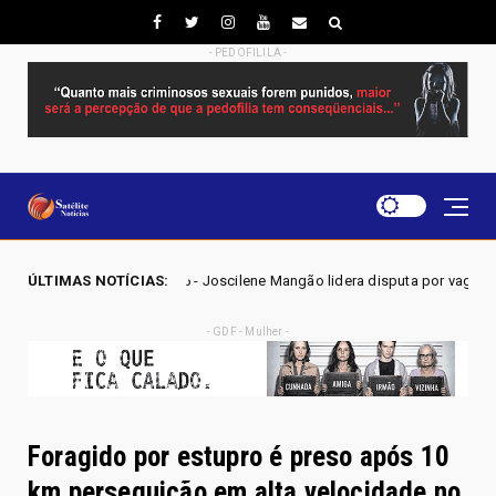
- PEDOFILILA -
 2026 - Joscilene Mangão lidera disputa por vaga na Alego em Novo Gama
ÚLTIMAS NOTÍCIAS:
- GDF - Mulher -
Foragido por estupro é preso após 10
km perseguição em alta velocidade no