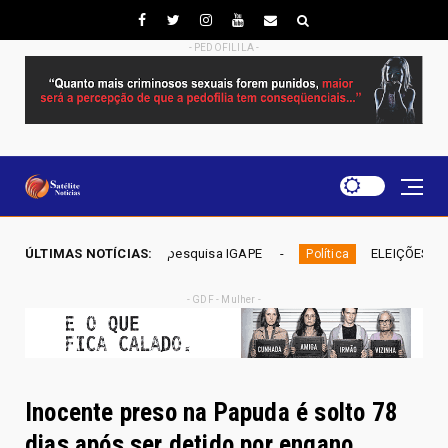
- PEDOFILILA -
esquisa IGAPE
ÚLTIMAS NOTÍCIAS:
ELEIÇÕES DF 2026 - Mobiliza aposta em nom
Política
- GDF - Mulher -
Inocente preso na Papuda é solto 78
dias após ser detido por engano