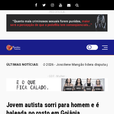
- PEDOFILILA -
ÕES GO 2026 - Joscilene Mangão lidera disputa por vaga na Alego em No
ÚLTIMAS NOTÍCIAS:
- GDF - Mulher -
Jovem autista sorri para homem e é
baleada no rosto em Goiânia