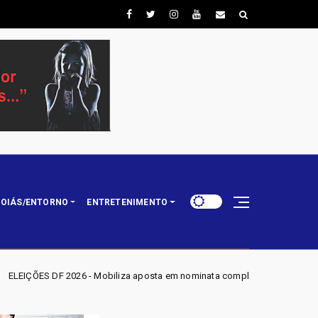
OIÁS/ENTORNO
ENTRETENIMENTO
 Mobiliza aposta em nominata completa e mira eleger três deputados distr