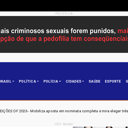
- PEDOFILILA -
BRASIL
POLÍTICA
POLÍCIA
CIDADES
SAÚDE
ESPORTE
G
a aposta em nominata completa e mira eleger três deputados distritais e
- GDF - Mulher -