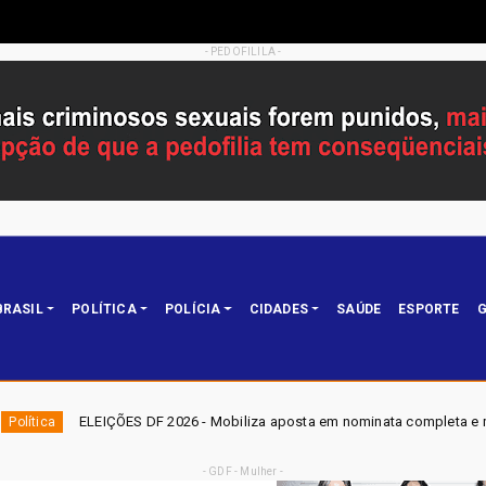
- PEDOFILILA -
BRASIL
POLÍTICA
POLÍCIA
CIDADES
SAÚDE
ESPORTE
G
 DF 2026 - Mobiliza aposta em nominata completa e mira eleger três deput
- GDF - Mulher -