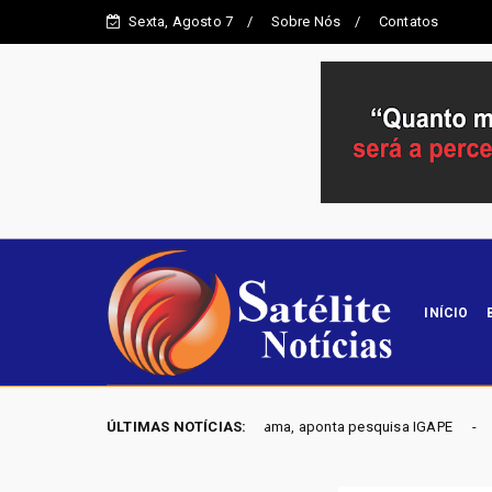
Sexta, Agosto 7
Sobre Nós
Contatos
INÍCIO
 na Alego em Novo Gama, aponta pesquisa IGAPE
ÚLTIMAS NOTÍCIAS:
ELEIÇÕES
Política