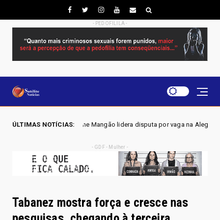
- PEDOFILILA -
ene Mangão lidera disputa por vaga na Alego em Novo Gama, aponta pesq
ÚLTIMAS NOTÍCIAS:
- GDF - Mulher -
Tabanez mostra força e cresce nas
pesquisas, chegando à terceira