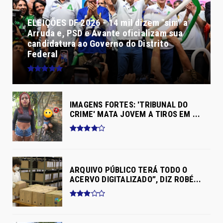
ELEIÇÕES DF 2026 - 14 mil dizem "sim" a
Arruda e, PSD e Avante oficializam sua
candidatura ao Governo do Distrito
Federal
IMAGENS FORTES: 'TRIBUNAL DO
CRIME' MATA JOVEM A TIROS EM ...
ARQUIVO PÚBLICO TERÁ TODO O
ACERVO DIGITALIZADO”, DIZ ROBÉ...