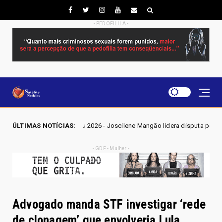
- PEDOFILILA -
ÇÕES GO 2026 - Joscilene Mangão lidera disputa por vaga na Alego em N
ÚLTIMAS NOTÍCIAS:
- GDF - Mulher -
Advogado manda STF investigar ‘rede
de clonagem’ que envolveria Lula,