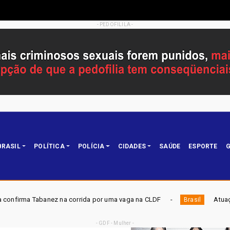
- PEDOFILILA -
BRASIL
POLÍTICA
POLÍCIA
CIDADES
SAÚDE
ESPORTE
G
rida por uma vaga na CLDF
Atuação de André Mendonça no 
Brasil
- GDF - Mulher -