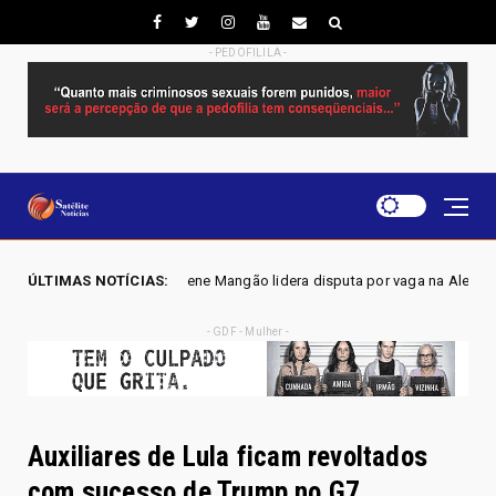
- PEDOFILILA -
Joscilene Mangão lidera disputa por vaga na Alego em Novo Gama, aponta
ÚLTIMAS NOTÍCIAS:
- GDF - Mulher -
Auxiliares de Lula ficam revoltados
com sucesso de Trump no G7