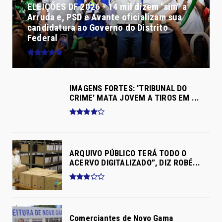
ELEIÇÕES DF 2026 - 14 mil dizem "sim" a
Arruda e, PSD e Avante oficializam sua
candidatura ao Governo do Distrito
Federal
IMAGENS FORTES: 'TRIBUNAL DO
CRIME' MATA JOVEM A TIROS EM ...
ARQUIVO PÚBLICO TERÁ TODO O
ACERVO DIGITALIZADO”, DIZ ROBÉ...
Comerciantes de Novo Gama