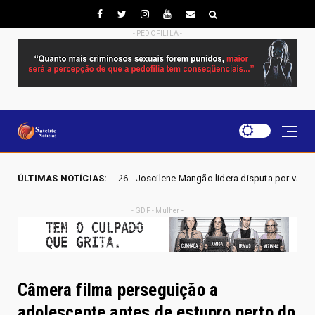
- PEDOFILILA -
 2026 - Joscilene Mangão lidera disputa por vaga na Alego em Novo Gam
ÚLTIMAS NOTÍCIAS:
- GDF - Mulher -
Câmera filma perseguição a
adolescente antes de estupro perto do