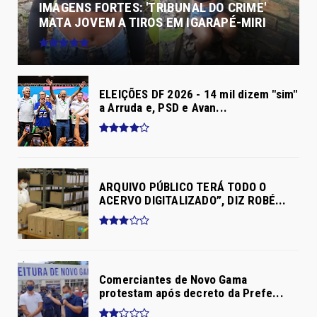
IMAGENS FORTES: 'TRIBUNAL DO CRIME'
MATA JOVEM A TIROS EM IGARAPÉ-MIRI
ELEIÇÕES DF 2026 - 14 mil dizem "sim"
a Arruda e, PSD e Avan...
ARQUIVO PÚBLICO TERÁ TODO O
ACERVO DIGITALIZADO”, DIZ ROBÉ...
Comerciantes de Novo Gama
protestam após decreto da Prefe...