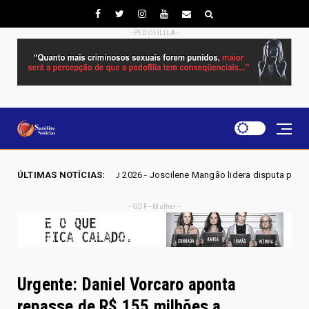
- PEDOFILILA -
S GO 2026 - Joscilene Mangão lidera disputa por vaga na Alego em Novo
ÚLTIMAS NOTÍCIAS:
- GDF - Mulher -
Urgente: Daniel Vorcaro aponta
repasse de R$ 155 milhões a