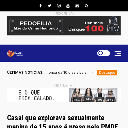
- PEDOFILILA -
: Mendonça dá 10 dias a Lula
ÚLTIMAS NOTÍCIAS:
ELEIÇÕES 2026 - Flávio
Destaque
- GDF - Mulher -
Casal que explorava sexualmente
menina de 15 anos é preso pela PMDF.