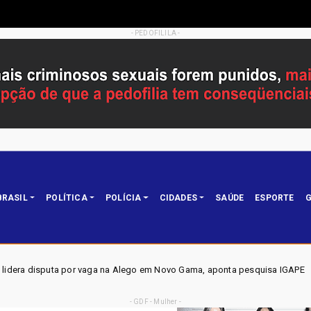
- PEDOFILILA -
BRASIL
POLÍTICA
POLÍCIA
CIDADES
SAÚDE
ESPORTE
G
 Alego em Novo Gama, aponta pesquisa IGAPE
ELEIÇÕES DF
Política
- GDF - Mulher -