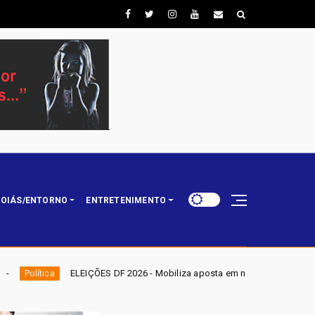
OIÁS/ENTORNO
ENTRETENIMENTO
 2026 - Mobiliza aposta em nominata completa e mira eleger três deputado