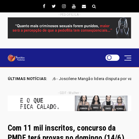
- PEDOFILILA -
 2026 - Joscilene Mangão lidera disputa por vaga na Alego em Novo Gam
ÚLTIMAS NOTÍCIAS:
- GDF - Mulher -
Com 11 mil inscritos, concurso da
PMDF terá provas no domingo (14/6)