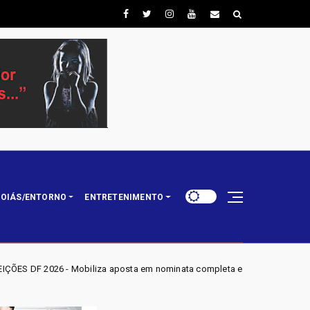
OIÁS/ENTORNO
ENTRETENIMENTO
a aposta em nominata completa e mira eleger três deputados distritais em