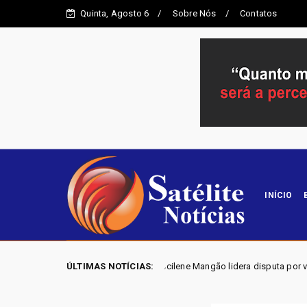
Quinta, Agosto 6
Sobre Nós
Contatos
INÍCIO
S GO 2026 - Joscilene Mangão lidera disputa por vaga na Alego em Novo
ÚLTIMAS NOTÍCIAS: