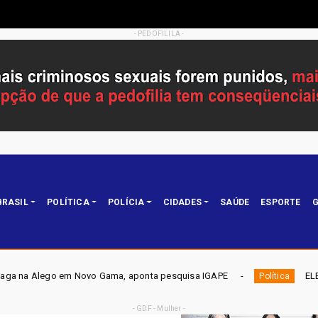
- PEDOFILILA -
BRASIL
POLÍTICA
POLÍCIA
CIDADES
SAÚDE
ESPORTE
G
 Gama, aponta pesquisa IGAPE
ELEIÇÕES DF 2026 - Mobiliz
Política
- GDF - Mulher -