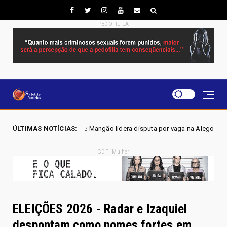
- PEDOFILILA -
ngão lidera disputa por vaga na Alego em Novo Gama, aponta pesquisa I
ÚLTIMAS NOTÍCIAS:
- GDF - Mulher -
ELEIÇÕES 2026 - Radar e Izaquiel
despontam como nomes fortes em