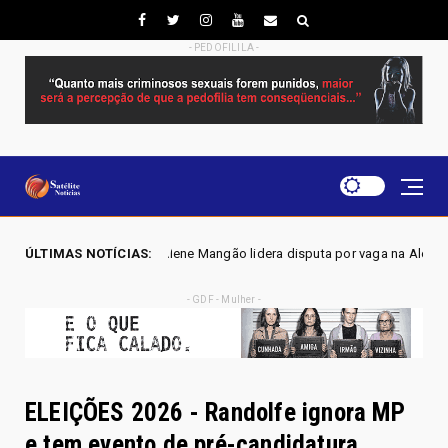
- PEDOFILILA -
Joscilene Mangão lidera disputa por vaga na Alego em Novo Gama, apont
ÚLTIMAS NOTÍCIAS:
- GDF - Mulher -
ELEIÇÕES 2026 - Randolfe ignora MP
e tem evento de pré-candidatura