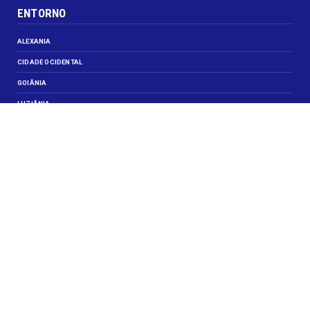
ENTORNO
ALEXANIA
CIDADE OCIDENTAL
GOIÂNIA
LUZIÂNIA
NOVO GAMA
VALPARAISO DE GOIÁS
VEJA TAMBÉM
CELEBRIDADES
JUSTIÇA
OBITUÁRIO
OPINIÃO
SANTA MARIA