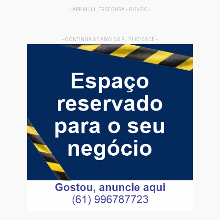
- APP MULHER SEGURA - GOVGO -
- CONTINUA ABAIXO DA PUBLICIDADE -