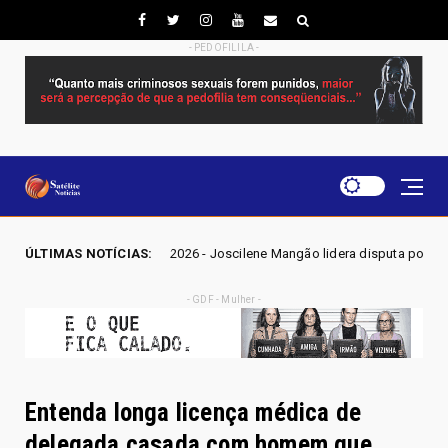
- PEDOFILILA -
GO 2026 - Joscilene Mangão lidera disputa por vaga na Alego em Novo Ga
ÚLTIMAS NOTÍCIAS:
- GDF - Mulher -
Entenda longa licença médica de
delegada casada com homem que