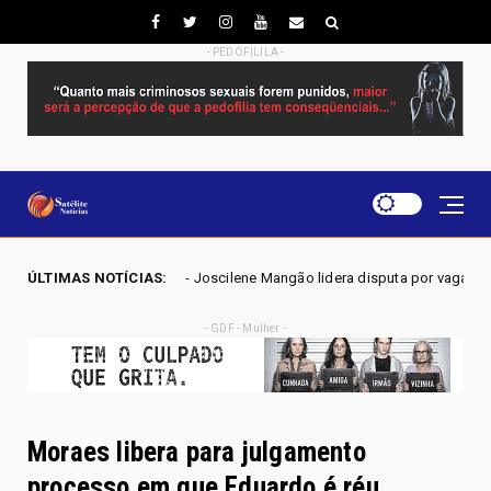
- PEDOFILILA -
2026 - Joscilene Mangão lidera disputa por vaga na Alego em Novo Gama,
ÚLTIMAS NOTÍCIAS:
- GDF - Mulher -
Moraes libera para julgamento
processo em que Eduardo é réu