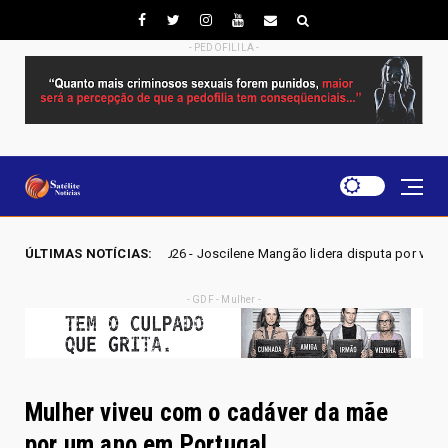
- PEDOFILILA -
 GO 2026 - Joscilene Mangão lidera disputa por vaga na Alego em Novo 
ÚLTIMAS NOTÍCIAS:
- GDF - Mulher -
Mulher viveu com o cadáver da mãe
por um ano em Portugal