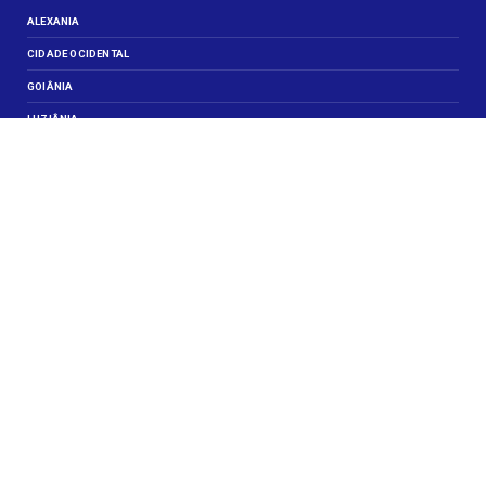
ALEXANIA
CIDADE OCIDENTAL
GOIÂNIA
LUZIÂNIA
NOVO GAMA
VALPARAISO DE GOIÁS
VEJA TAMBÉM
CELEBRIDADES
JUSTIÇA
OBITUÁRIO
OPINIÃO
SANTA MARIA