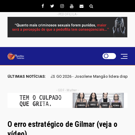
- PEDOFILILA -
ELEIÇÕES GO 2026 - Joscilene Mangão lidera disputa por vaga na Aleg
ÚLTIMAS NOTÍCIAS:
- GDF - Mulher -
O erro estratégico de Gilmar (veja o
vídeo)