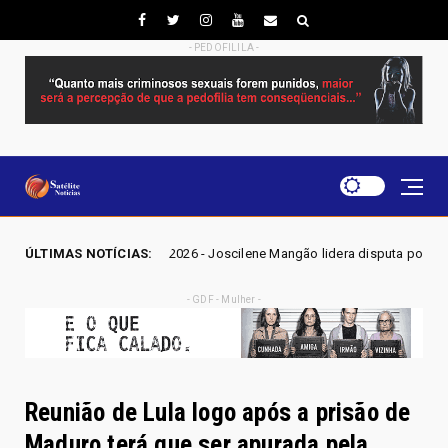
- PEDOFILILA -
S GO 2026 - Joscilene Mangão lidera disputa por vaga na Alego em Novo 
ÚLTIMAS NOTÍCIAS:
- GDF - Mulher -
Reunião de Lula logo após a prisão de
Maduro terá que ser apurada pela