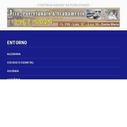
- CONTINUA ABAIXO DA PUBLICIDADE -
ENTORNO
ALEXANIA
CIDADE OCIDENTAL
GOIÂNIA
LUZIÂNIA
NOVO GAMA
VALPARAISO DE GOIÁS
VEJA TAMBÉM
CELEBRIDADES
JUSTIÇA
OBITUÁRIO
OPINIÃO
SANTA MARIA