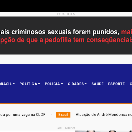
- PEDOFILILA -
BRASIL
POLÍTICA
POLÍCIA
CIDADES
SAÚDE
ESPORTE
G
Atuação de André Mendonça no STF amplia atrito com a PF
Brasil
- GDF - Mulher -