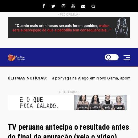
- PEDOFILILA -
a disputa por vaga na Alego em Novo Gama, aponta pesquisa IGAPE
ÚLTIMAS NOTÍCIAS:
- GDF - Mulher -
TV peruana antecipa o resultado antes
do final da apuração (veja o vídeo)