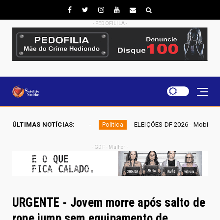
- PEDOFILILA -
ÚLTIMAS NOTÍCIAS:
ELEIÇÕES DF 2026 - Mobiliza aposta em nominata completa e m
Política
- GDF - Mulher -
URGENTE - Jovem morre após salto de
rope jump sem equipamento de