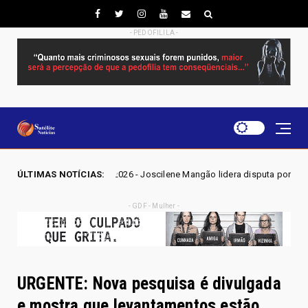
- PEDOFILILA -
O 2026 - Joscilene Mangão lidera disputa por vaga na Alego em Novo Ga
ÚLTIMAS NOTÍCIAS:
- GDF - Mulher -
URGENTE: Nova pesquisa é divulgada
e mostra que levantamentos estão