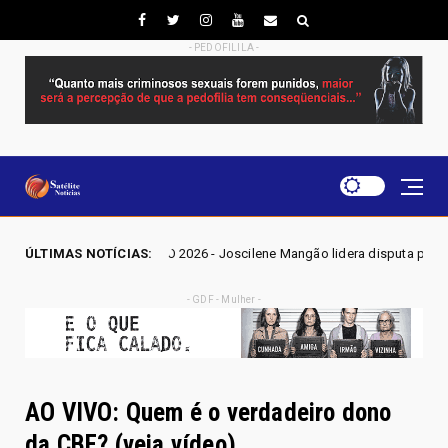
- PEDOFILILA -
ÇÕES GO 2026 - Joscilene Mangão lidera disputa por vaga na Alego em No
ÚLTIMAS NOTÍCIAS:
- GDF - Mulher -
AO VIVO: Quem é o verdadeiro dono
da CBF? (veja vídeo)