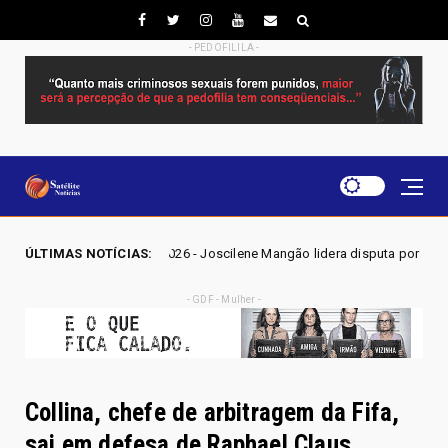
- PEDOFILILA -
O 2026 - Joscilene Mangão lidera disputa por vaga na Alego em Novo Ga
ÚLTIMAS NOTÍCIAS:
- GDF - Mulher -
Collina, chefe de arbitragem da Fifa,
sai em defesa de Raphael Claus