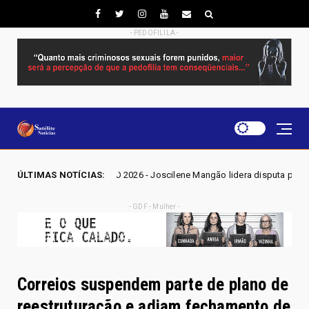
- PEDOFILILA -
GO 2026 - Joscilene Mangão lidera disputa por vaga na Alego em Novo G
ÚLTIMAS NOTÍCIAS:
- GDF - Mulher -
Correios suspendem parte de plano de
reestruturação e adiam fechamento de