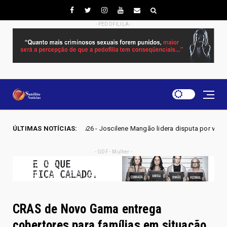
- PEDOFILILA -
26 - Joscilene Mangão lidera disputa por vaga na Alego em Novo Gama, a
ÚLTIMAS NOTÍCIAS:
- GDF - Mulher -
CRAS de Novo Gama entrega
cobertores para famílias em situação