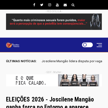
- PEDOFILILA -
 Joscilene Mangão lidera disputa por vaga na Alego em Novo Gama, apon
ÚLTIMAS NOTÍCIAS:
- GDF - Mulher -
ELEIÇÕES 2026 - Joscilene Mangão
ganha força no Entorno e aparece