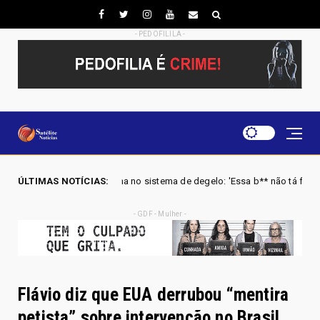
- PEDOFILILA -
alha no sistema de degelo: 'Essa b** não tá funcionando'
ÚLTIMAS NOTÍCIAS:
U
Brasil
- GDF - Mulher -
Flávio diz que EUA derrubou “mentira
petista” sobre intervenção no Brasil