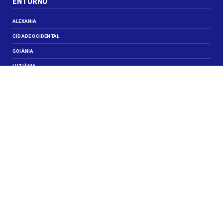
ENTORNO
ALEXANIA
CIDADE OCIDENTAL
GOIÂNIA
LUZIÂNIA
NOVO GAMA
VALPARAISO DE GOIÁS
VEJA TAMBÉM
CELEBRIDADES
JUSTIÇA
OBITUÁRIO
OPINIÃO
SANTA MARIA