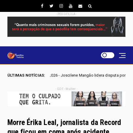
- PEDOFILILA -
2026 - Joscilene Mangão lidera disputa por vaga na Alego em Novo Gama
ÚLTIMAS NOTÍCIAS:
- GDF - Mulher -
Morre Érika Leal, jornalista da Record
que ficou em coma após acidente