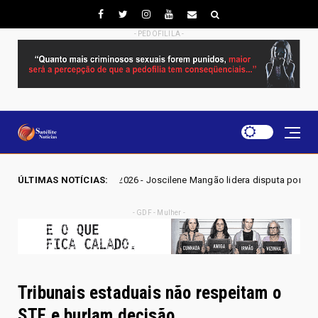
- PEDOFILILA -
ES GO 2026 - Joscilene Mangão lidera disputa por vaga na Alego em Nov
ÚLTIMAS NOTÍCIAS:
- GDF - Mulher -
Tribunais estaduais não respeitam o
STF e burlam decisão