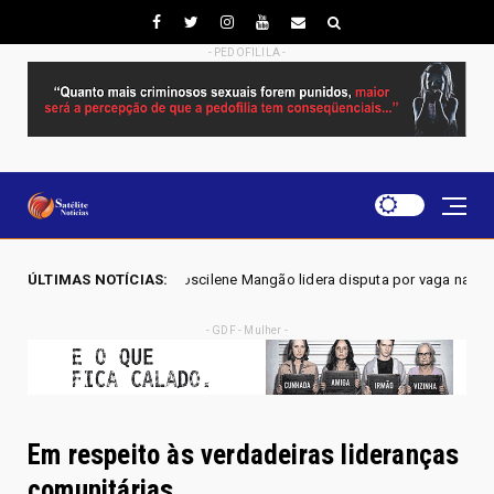
- PEDOFILILA -
- Joscilene Mangão lidera disputa por vaga na Alego em Novo Gama, apo
ÚLTIMAS NOTÍCIAS:
- GDF - Mulher -
Em respeito às verdadeiras lideranças
comunitárias