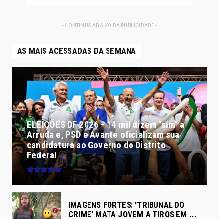
- CONTINUA ABAIXO DA PUBLICIDADE -
AS MAIS ACESSADAS DA SEMANA
ELEIÇÕES DF 2026 - 14 mil dizem "sim" a
Arruda e, PSD e Avante oficializam sua
candidatura ao Governo do Distrito
Federal
IMAGENS FORTES: 'TRIBUNAL DO
CRIME' MATA JOVEM A TIROS EM ...