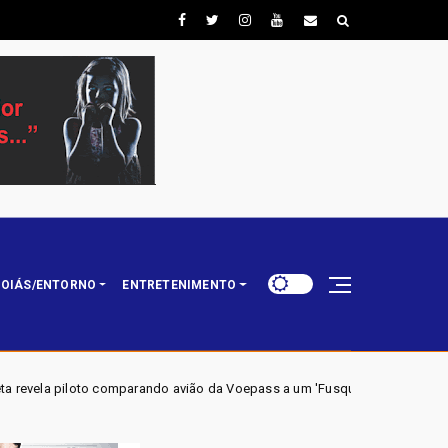
OIÁS/ENTORNO
ENTRETENIMENTO
parando avião da Voepass a um 'Fusquinha' e admitindo falha no sistema de