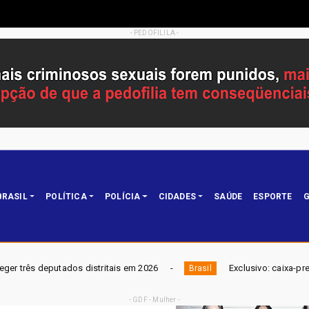
- PEDOFILILA -
BRASIL
POLÍTICA
POLÍCIA
CIDADES
SAÚDE
ESPORTE
G
stritais em 2026
Exclusivo: caixa-preta revela piloto com
Brasil
- GDF - Mulher -