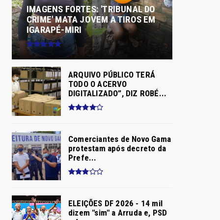
IMAGENS FORTES: 'TRIBUNAL DO
CRIME' MATA JOVEM A TIROS EM
IGARAPÉ-MIRI
ARQUIVO PÚBLICO TERÁ
TODO O ACERVO
DIGITALIZADO”, DIZ ROBÉ...
Comerciantes de Novo Gama
protestam após decreto da
Prefe...
ELEIÇÕES DF 2026 - 14 mil
dizem "sim" a Arruda e, PSD