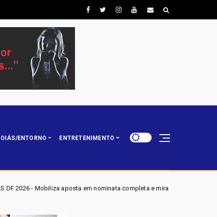
OIÁS/ENTORNO
ENTRETENIMENTO
ta em nominata completa e mira eleger três deputados distritais em 2026