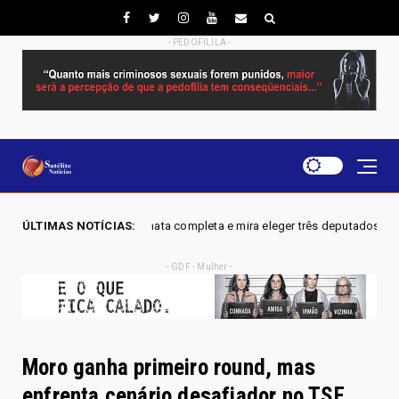
- PEDOFILILA -
sta em nominata completa e mira eleger três deputados distritais em 2026
ÚLTIMAS NOTÍCIAS:
- GDF - Mulher -
Moro ganha primeiro round, mas
enfrenta cenário desafiador no TSE