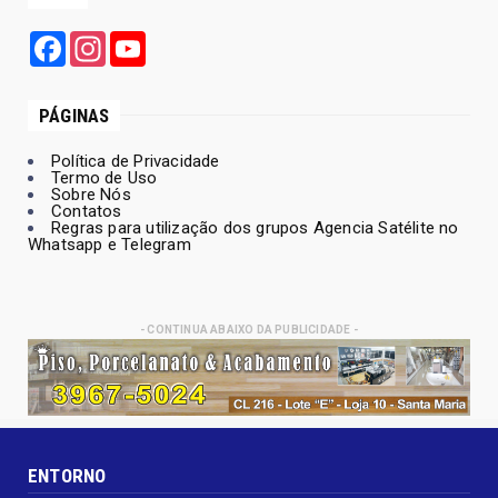
IMAGENS FORTES: 'TRIBUNAL DO CRIME'
MATA JOVEM A TIROS EM IGARAPÉ-MIRI
ELEIÇÕES DF 2026 - 14 mil dizem "sim"
a Arruda e, PSD e Avan...
ARQUIVO PÚBLICO TERÁ TODO O
ACERVO DIGITALIZADO”, DIZ ROBÉ...