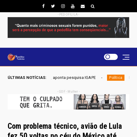
- PEDOFILILA -
 Gama, aponta pesquisa IGAPE
ÚLTIMAS NOTÍCIAS:
ELEIÇÕES DF 2026 - Mobiliz
Política
- GDF - Mulher -
Com problema técnico, avião de Lula
fez 50 voltas no céu do México até