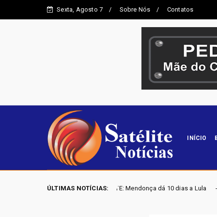
Sexta, Agosto 7
Sobre Nós
Contatos
INÍCIO
URGENTE: Mendonça dá 10 dias a Lula
ÚLTIMAS NOTÍCIAS:
ELEIÇÕE
rasil
Destaque