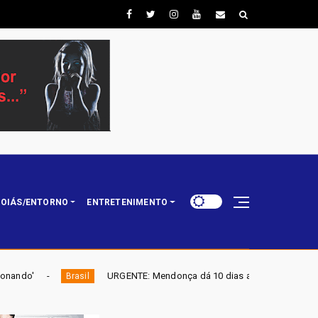
OIÁS/ENTORNO
ENTRETENIMENTO
URGENTE: Mendonça dá 10 dias a Lula
ELEIÇÕES 2026
Destaque