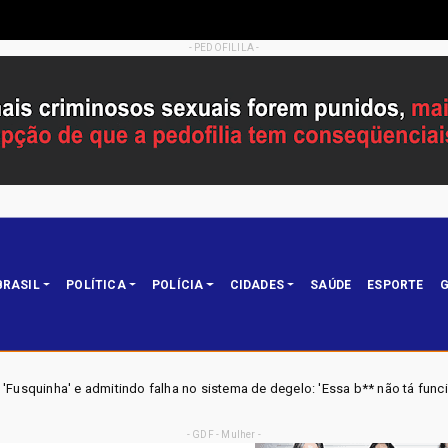
- PEDOFILILA -
BRASIL
POLÍTICA
POLÍCIA
CIDADES
SAÚDE
ESPORTE
G
 falha no sistema de degelo: 'Essa b** não tá funcionando'
Brasil
- GDF - Mulher -