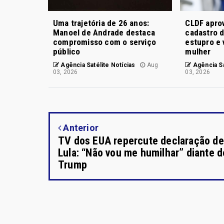
Uma trajetória de 26 anos:
CLDF aprov
Manoel de Andrade destaca
cadastro 
compromisso com o serviço
estupro e 
público
mulher
Agência Satélite Notícias
Aug
Agência Sa
03, 2026
03, 2026
Anterior
TV dos EUA repercute declaração de
Lula: “Não vou me humilhar” diante d
Trump