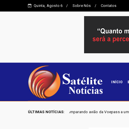
Quinta, Agosto 6
Sobre Nós
Contatos
INÍCIO
ta revela piloto comparando avião da Voepass a um 'Fusquinha' e admitindo
ÚLTIMAS NOTÍCIAS: