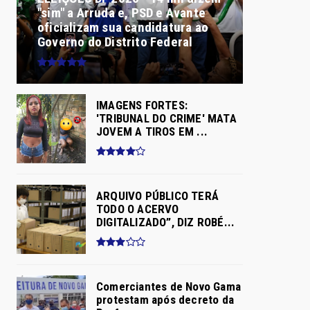
"sim" a Arruda e, PSD e Avante
oficializam sua candidatura ao
Governo do Distrito Federal
IMAGENS FORTES:
'TRIBUNAL DO CRIME' MATA
JOVEM A TIROS EM ...
ARQUIVO PÚBLICO TERÁ
TODO O ACERVO
DIGITALIZADO”, DIZ ROBÉ...
Comerciantes de Novo Gama
protestam após decreto da