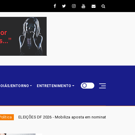
OIÁS/ENTORNO
ENTRETENIMENTO
- Mobiliza aposta em nominata completa e mira eleger três deputados dist