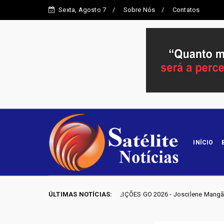
Sexta, Agosto 7
Sobre Nós
Contatos
INÍCIO
ELEIÇÕES GO 2026 - Joscilene Mangão lidera disputa por va
ÚLTIMAS NOTÍCIAS:
Entorno