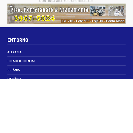
- CONTINUA ABAIXO DA PUBLICIDADE -
ENTORNO
ALEXANIA
CIDADE OCIDENTAL
GOIÂNIA
LUZIÂNIA
NOVO GAMA
VALPARAISO DE GOIÁS
VEJA TAMBÉM
CELEBRIDADES
JUSTIÇA
OBITUÁRIO
OPINIÃO
SANTA MARIA