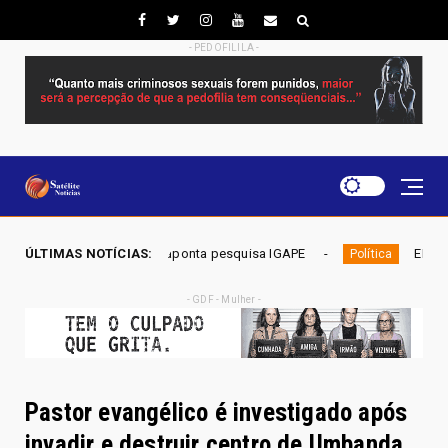
- PEDOFILILA -
ama, aponta pesquisa IGAPE
ÚLTIMAS NOTÍCIAS:
ELEIÇÕES DF 2026 - Mobiliza
Política
- GDF - Mulher -
Pastor evangélico é investigado após
invadir e destruir centro de Umbanda